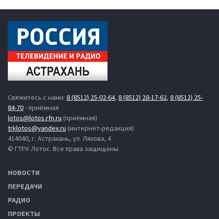
Свяжитесь с нами:
8 (8512) 25-02-64
,
8 (8512) 28-17-62
,
8 (8512) 25-
84-70
- приёмная
lotos@lotos.rfn.ru
(приёмная)
trklotos@yandex.ru
(интернет-редакция)
414040, г. Астрахань, ул. Ляхова, 4
© ГТРК Лотос. Все права защищены.
НОВОСТИ
ПЕРЕДАЧИ
РАДИО
ПРОЕКТЫ