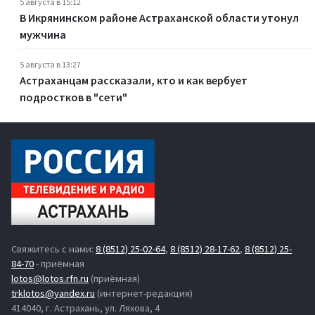
5 августа в 15:12
В Икрянинском районе Астраханской области утонул
мужчина
5 августа в 13:27
Астраханцам рассказали, кто и как вербует
подростков в "сети"
Свяжитесь с нами:
8 (8512) 25-02-64
,
8 (8512) 28-17-62
,
8 (8512) 25-
84-70
- приёмная
lotos@lotos.rfn.ru
(приёмная)
trklotos@yandex.ru
(интернет-редакция)
414040, г. Астрахань, ул. Ляхова, 4