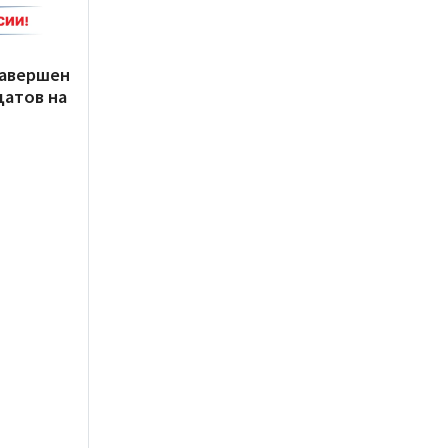
завершен
датов на