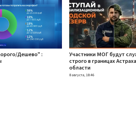
Дорого/Дешево" :
Участники МОГ будут сл
ы
строго в границах Астрах
области
8 августа, 18:46