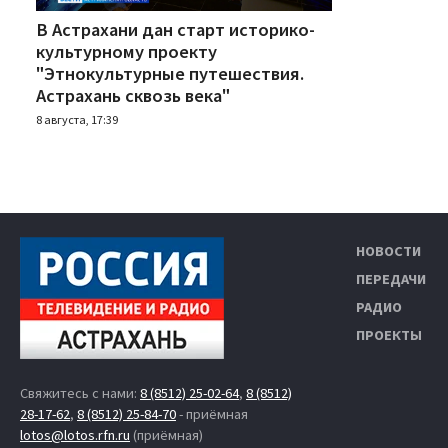
В Астрахани дан старт историко-
культурному проекту
"Этнокультурные путешествия.
Астрахань сквозь века"
8 августа, 17:39
НОВОСТИ
ПЕРЕДАЧИ
РАДИО
ПРОЕКТЫ
Свяжитесь с нами:
8 (8512) 25-02-64
,
8 (8512)
28-17-62
,
8 (8512) 25-84-70
- приёмная
lotos@lotos.rfn.ru
(приёмная)