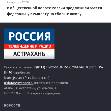
7 августа в 17:08
В общественной палате России предложили ввести
федеральную выплату на сборы в школу
Свяжитесь с нами:
8 (8512) 25-02-64
,
8 (8512) 28-17-62
,
8 (8512) 25-
84-70
- приёмная
lotos@lotos.rfn.ru
(приёмная)
trklotos@yandex.ru
(интернет-редакция)
414040, г. Астрахань, ул. Ляхова, 4
© ГТРК Лотос. Все права защищены.
НОВОСТИ