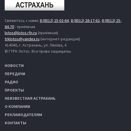
Свяжитесь с нами:
8 (8512) 25-02-64
,
8 (8512) 28-17-62
,
8 (8512) 25-
84-70
- приёмная
lotos@lotos.rfn.ru
(приёмная)
trklotos@yandex.ru
(интернет-редакция)
414040, г. Астрахань, ул. Ляхова, 4
© ГТРК Лотос. Все права защищены.
НОВОСТИ
ПЕРЕДАЧИ
РАДИО
ПРОЕКТЫ
НЕИЗВЕСТНАЯ АСТРАХАНЬ
О КОМПАНИИ
РЕКЛАМОДАТЕЛЯМ
КОНТАКТЫ