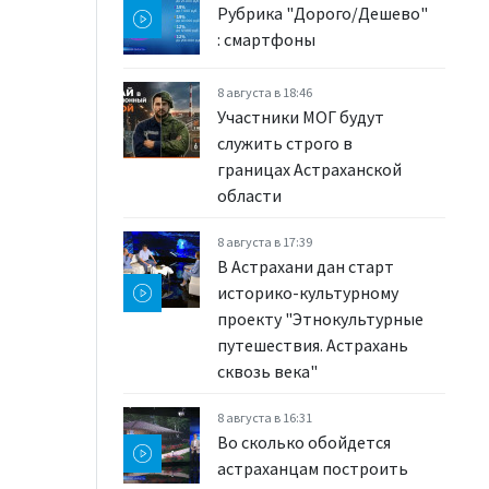
Рубрика "Дорого/Дешево"
: смартфоны
8 августа в 18:46
Участники МОГ будут
служить строго в
границах Астраханской
области
8 августа в 17:39
В Астрахани дан старт
историко-культурному
проекту "Этнокультурные
путешествия. Астрахань
сквозь века"
8 августа в 16:31
Во сколько обойдется
астраханцам построить