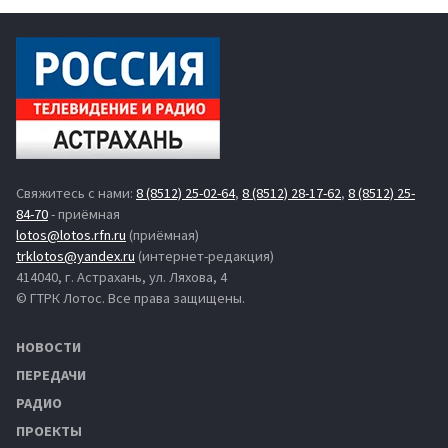
Свяжитесь с нами:
8 (8512) 25-02-64
,
8 (8512) 28-17-62
,
8 (8512) 25-
84-70
- приёмная
lotos@lotos.rfn.ru
(приёмная)
trklotos@yandex.ru
(интернет-редакция)
414040, г. Астрахань, ул. Ляхова, 4
© ГТРК Лотос. Все права защищены.
НОВОСТИ
ПЕРЕДАЧИ
РАДИО
ПРОЕКТЫ