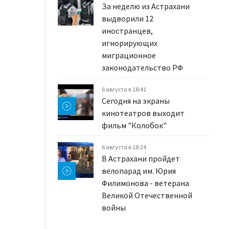
За неделю из Астрахани
выдворили 12
иностранцев,
игнорирующих
миграционное
законодательство РФ
6 августа в 18:41
Сегодня на экраны
кинотеатров выходит
фильм "Колобок"
6 августа в 18:24
В Астрахани пройдет
велопарад им. Юрия
Филимонова - ветерана
Великой Отечественной
войны