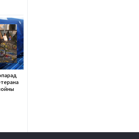
опарад
етерана
войны