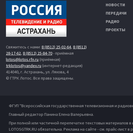
НОВОСТИ
ПЕРЕДАЧИ
РАДИО
ПРОЕКТЫ
Свяжитесь с нами:
8 (8512) 25-02-64
,
8 (8512)
28-17-62
,
8 (8512) 25-84-70
- приёмная
lotos@lotos.rfn.ru
(приёмная)
trklotos@yandex.ru
(интернет-редакция)
414040, г. Астрахань, ул. Ляхова, 4
© ГТРК Лотос. Все права защищены.
ФГУП "Всероссийская государственная телевизионная и радиов
Главный редактор Панина Елена Валерьевна.
При полной или частичной перепечатке текстовых материалов в
LOTOSGTRK.RU обязательна. Реклама на сайте - см. прайс-лист в