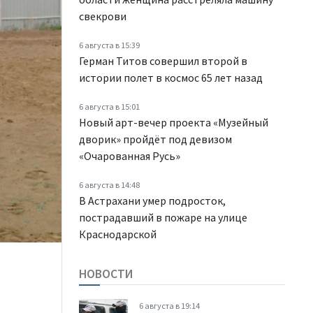
свекрови
6 августа в 15:39
Герман Титов совершил второй в
истории полет в космос 65 лет назад
6 августа в 15:01
Новый арт-вечер проекта «Музейный
дворик» пройдёт под девизом
«Очарованная Русь»
6 августа в 14:48
В Астрахани умер подросток,
пострадавший в пожаре на улице
Краснодарской
НОВОСТИ
6 августа в 19:14