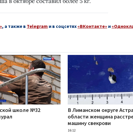
а в октябре составил более 5 кг.
»
, а также в
Telegram
и в соцсетях
«ВКонтакте»
и
«Однокл
нской школе №32
В Лиманском округе Астр
мурал
области женщина расстр
машину свекрови
16:12