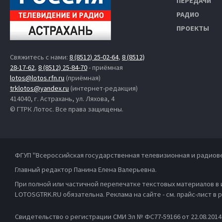
ПЕРЕДАЧИ
РАДИО
ПРОЕКТЫ
Свяжитесь с нами:
8 (8512) 25-02-64
,
8 (8512)
28-17-62
,
8 (8512) 25-84-70
- приёмная
lotos@lotos.rfn.ru
(приёмная)
trklotos@yandex.ru
(интернет-редакция)
414040, г. Астрахань, ул. Ляхова, 4
© ГТРК Лотос. Все права защищены.
ФГУП "Всероссийская государственная телевизионная и радиов
Главный редактор Панина Елена Валерьевна.
При полной или частичной перепечатке текстовых материалов в
LOTOSGTRK.RU обязательна. Реклама на сайте - см. прайс-лист в
Свидетельство о регистрации СМИ Эл № ФС77-59166 от 22.08.201