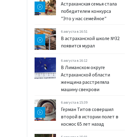
Астраханская семья стала
победителем конкурса
"Это у нас семейное"
6 августа в 16:51
В астраханской школе №32
появится мурал
6 августа в 16:12
В Лиманском округе
Астраханской области
женщина расстреляла
машину свекрови
6 августа в 15:39
Герман Титов совершил
второй в истории полет в
космос 65 лет назад
6 августа в 15:01