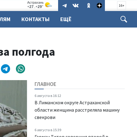
16+
ЕЛЯМ
КОНТАКТЫ
ЕЩЁ
за полгода
ГЛАВНОЕ
6 августа в 16:12
В Лиманском округе Астраханской
области женщина расстреляла машину
свекрови
6 августа в 15:39
Герман Титов совершил второй в