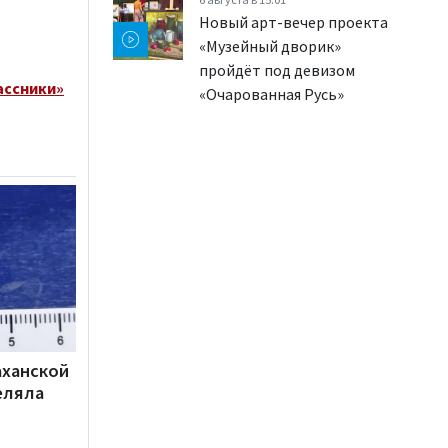
Новый арт-вечер проекта
«Музейный дворик»
пройдёт под девизом
ассники»
«Очарованная Русь»
аханской
еляла