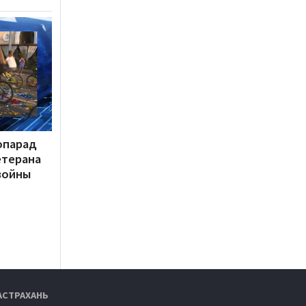
опарад
етерана
войны
АСТРАХАНЬ