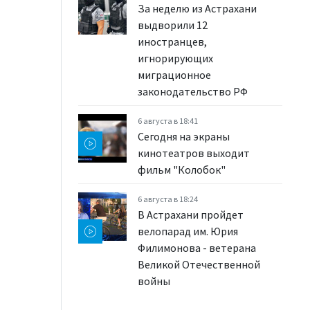
За неделю из Астрахани
выдворили 12
иностранцев,
игнорирующих
миграционное
законодательство РФ
6 августа в 18:41
Сегодня на экраны
кинотеатров выходит
фильм "Колобок"
6 августа в 18:24
В Астрахани пройдет
велопарад им. Юрия
Филимонова - ветерана
Великой Отечественной
войны