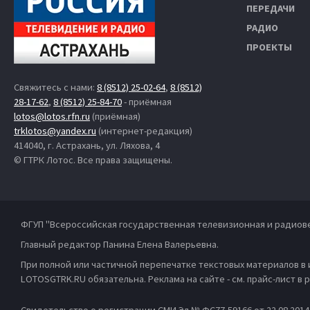
ПЕРЕДАЧИ
РАДИО
ПРОЕКТЫ
Свяжитесь с нами:
8 (8512) 25-02-64
,
8 (8512)
28-17-62
,
8 (8512) 25-84-70
- приёмная
lotos@lotos.rfn.ru
(приёмная)
trklotos@yandex.ru
(интернет-редакция)
414040, г. Астрахань, ул. Ляхова, 4
© ГТРК Лотос. Все права защищены.
ФГУП "Всероссийская государственная телевизионная и радиов
Главный редактор Панина Елена Валерьевна.
При полной или частичной перепечатке текстовых материалов в
LOTOSGTRK.RU обязательна. Реклама на сайте - см. прайс-лист в
Свидетельство о регистрации СМИ Эл № ФС77-59166 от 22.08.201