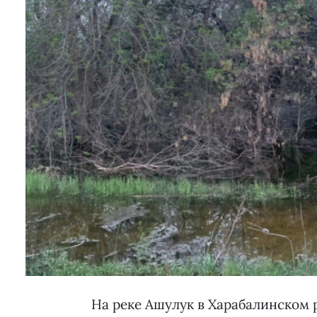
На реке Ашулук в Харабалинском 