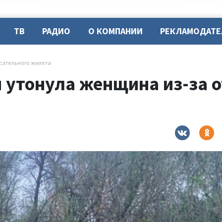
ТВ
РАДИО
О КОМПАНИИ
РЕКЛАМОДАТ
асательного жилета
 утонула женщина из-за о