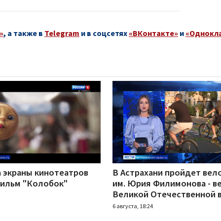
»
, а также в
Telegram
и в соцсетях
«ВКонтакте»
и
«Однокл
а экраны кинотеатров
В Астрахани пройдет вел
ильм "Колобок"
им. Юрия Филимонова - в
Великой Отечественной 
6 августа, 18:24