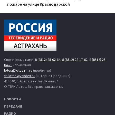
пожаре на улице Краснодарской
Свяжитесь с нами:
8 (8512) 25-02-64
,
8 (8512) 28-17-62
,
8 (8512) 25-
84-70
- приёмная
lotos@lotos.rfn.ru
(приёмная)
trklotos@yandex.ru
(интернет-редакция)
414040, г. Астрахань, ул. Ляхова, 4
© ГТРК Лотос. Все права защищены.
НОВОСТИ
ПЕРЕДАЧИ
РАДИО