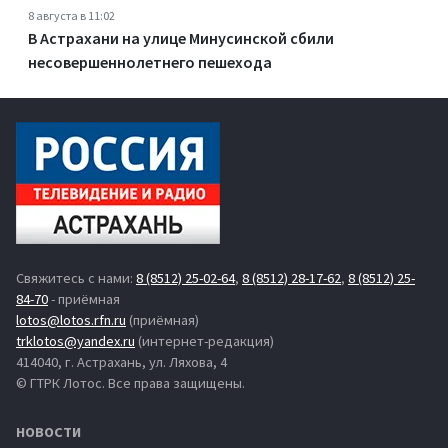
8 августа в 11:02
В Астрахани на улице Минусинской сбили
несовершеннолетнего пешехода
Свяжитесь с нами:
8 (8512) 25-02-64
,
8 (8512) 28-17-62
,
8 (8512) 25-
84-70
- приёмная
lotos@lotos.rfn.ru
(приёмная)
trklotos@yandex.ru
(интернет-редакция)
414040, г. Астрахань, ул. Ляхова, 4
© ГТРК Лотос. Все права защищены.
НОВОСТИ