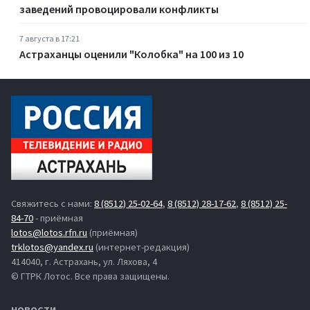
заведений провоцировали конфликты
7 августа в 17:21
Астраханцы оценили "Колобка" на 100 из 10
Свяжитесь с нами:
8 (8512) 25-02-64
,
8 (8512) 28-17-62
,
8 (8512) 25-
84-70
- приёмная
lotos@lotos.rfn.ru
(приёмная)
trklotos@yandex.ru
(интернет-редакция)
414040, г. Астрахань, ул. Ляхова, 4
© ГТРК Лотос. Все права защищены.
НОВОСТИ