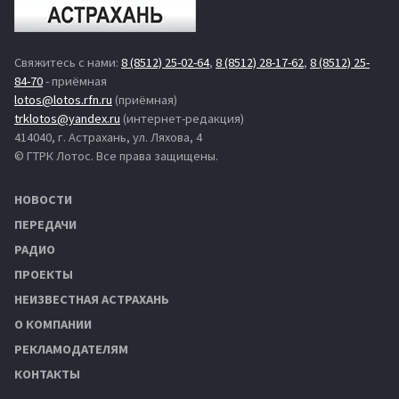
Свяжитесь с нами:
8 (8512) 25-02-64
,
8 (8512) 28-17-62
,
8 (8512) 25-
84-70
- приёмная
lotos@lotos.rfn.ru
(приёмная)
trklotos@yandex.ru
(интернет-редакция)
414040, г. Астрахань, ул. Ляхова, 4
© ГТРК Лотос. Все права защищены.
НОВОСТИ
ПЕРЕДАЧИ
РАДИО
ПРОЕКТЫ
НЕИЗВЕСТНАЯ АСТРАХАНЬ
О КОМПАНИИ
РЕКЛАМОДАТЕЛЯМ
КОНТАКТЫ