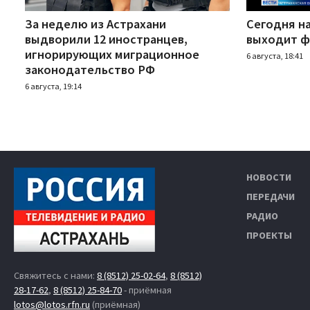
За неделю из Астрахани
Сегодня н
выдворили 12 иностранцев,
выходит ф
игнорирующих миграционное
6 августа, 18:41
законодательство РФ
6 августа, 19:14
НОВОСТИ
ПЕРЕДАЧИ
РАДИО
ПРОЕКТЫ
Свяжитесь с нами:
8 (8512) 25-02-64
,
8 (8512)
28-17-62
,
8 (8512) 25-84-70
- приёмная
lotos@lotos.rfn.ru
(приёмная)