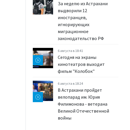
За неделю из Астрахани
выдворили 12
иностранцев,
игнорирующих
миграционное
законодательство РФ
6 августа в 18:41
Сегодня на экраны
кинотеатров выходит
фильм "Колобок"
6 августа в 18:24
В Астрахани пройдет
велопарад им. Юрия
Филимонова - ветерана
Великой Отечественной
войны