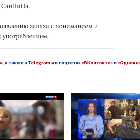
м СанПиНа.
появлению запаха с пониманием и
д употреблением.
»
, а также в
Telegram
и в соцсетях
«ВКонтакте»
и
«Однокл