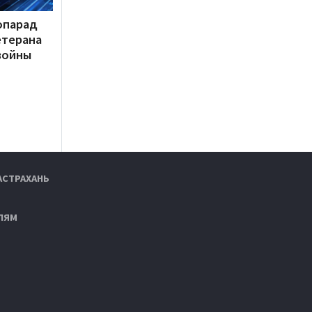
опарад
етерана
войны
АСТРАХАНЬ
ЛЯМ