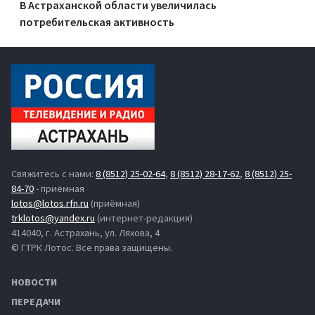
В Астраханской области увеличилась
потребительская активность
Свяжитесь с нами:
8 (8512) 25-02-64
,
8 (8512) 28-17-62
,
8 (8512) 25-
84-70
- приёмная
lotos@lotos.rfn.ru
(приёмная)
trklotos@yandex.ru
(интернет-редакция)
414040, г. Астрахань, ул. Ляхова, 4
© ГТРК Лотос. Все права защищены.
НОВОСТИ
ПЕРЕДАЧИ