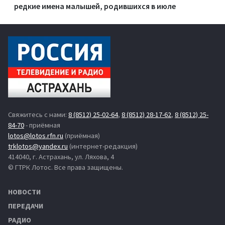
редкие имена малышей, родившихся в июле
Свяжитесь с нами:
8 (8512) 25-02-64
,
8 (8512) 28-17-62
,
8 (8512) 25-
84-70
- приёмная
lotos@lotos.rfn.ru
(приёмная)
trklotos@yandex.ru
(интернет-редакция)
414040, г. Астрахань, ул. Ляхова, 4
© ГТРК Лотос. Все права защищены.
НОВОСТИ
ПЕРЕДАЧИ
РАДИО