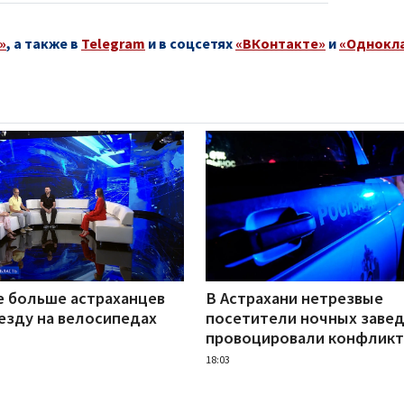
»
, а также в
Telegram
и в соцсетях
«ВКонтакте»
и
«Однокл
е больше астраханцев
В Астрахани нетрезвые
езду на велосипедах
посетители ночных заве
провоцировали конфлик
18:03