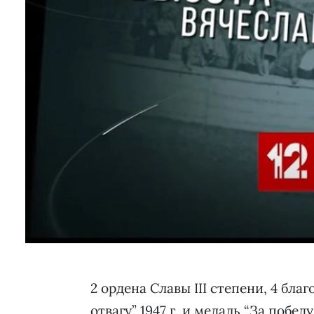
2 ордена Славы III степени, 4 благ
отвагу” 1947 г. и медаль “За побед