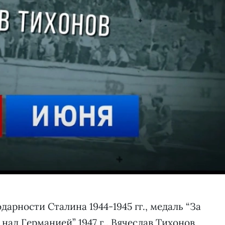
одарности Сталина 1944-1945 гг., медаль “За
у над Германией” 1947 г.. Вячеслав Тихонов