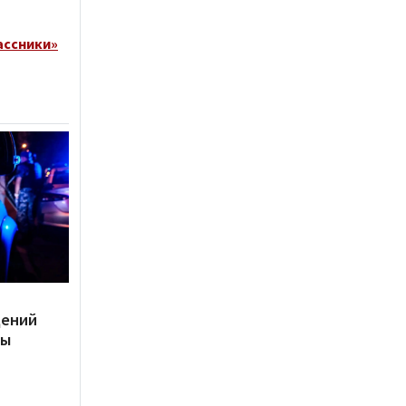
ассники»
дений
ты