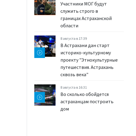
Участники МОГ будут
служить строго в
границах Астраханской
области
8 августа в 17:39
В Астрахани дан старт
историко-культурному
проекту "Этнокультурные
путешествия. Астрахань
сквозь века"
8 августа в 16:31
Во сколько обойдется
астраханцам построить
дом