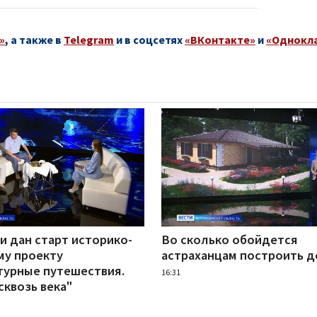
»
, а также в
Telegram
и в соцсетях
«ВКонтакте»
и
«Однокл
и дан старт историко-
Во сколько обойдется
му проекту
астраханцам построить 
турные путешествия.
16:31
сквозь века"