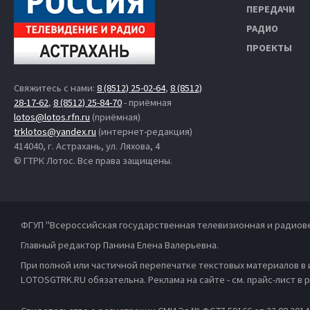
ПЕРЕДАЧИ
РАДИО
ПРОЕКТЫ
Свяжитесь с нами:
8 (8512) 25-02-64
,
8 (8512)
28-17-62
,
8 (8512) 25-84-70
- приёмная
lotos@lotos.rfn.ru
(приёмная)
trklotos@yandex.ru
(интернет-редакция)
414040, г. Астрахань, ул. Ляхова, 4
© ГТРК Лотос. Все права защищены.
ФГУП "Всероссийская государственная телевизионная и радиов
Главный редактор Панина Елена Валерьевна.
При полной или частичной перепечатке текстовых материалов в
LOTOSGTRK.RU обязательна. Реклама на сайте - см. прайс-лист в