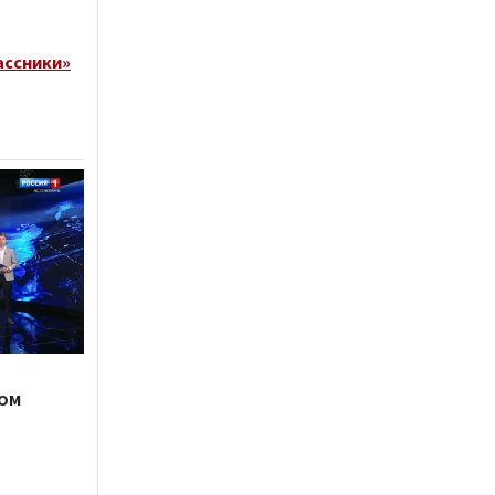
ассники»
дом