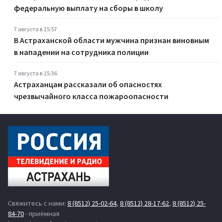
федеральную выплату на сборы в школу
7 августа в 15:57
В Астраханской области мужчина признан виновным
в нападении на сотрудника полиции
7 августа в 15:36
Астраханцам рассказали об опасностях
чрезвычайного класса пожароопасности
Свяжитесь с нами:
8 (8512) 25-02-64
,
8 (8512) 28-17-62
,
8 (8512) 25-
84-70
- приёмная