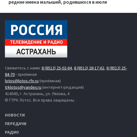
редкие имена малышей, родившихся в июле
Свяжитесь с нами:
8 (8512) 25-02-64
,
8 (8512) 28-17-62
,
8 (8512) 25-
84-70
- приёмная
lotos@lotos.rfn.ru
(приёмная)
trklotos@yandex.ru
(интернет-редакция)
414040, г. Астрахань, ул. Ляхова, 4
© ГТРК Лотос. Все права защищены.
НОВОСТИ
ПЕРЕДАЧИ
РАДИО