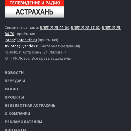
Свяжитесь с нами:
8 (8512) 25-02-64
,
8 (8512) 28-17-62
,
8 (8512) 25-
84-70
- приёмная
lotos@lotos.rfn.ru
(приёмная)
trklotos@yandex.ru
(интернет-редакция)
414040, г. Астрахань, ул. Ляхова, 4
© ГТРК Лотос. Все права защищены.
НОВОСТИ
ПЕРЕДАЧИ
РАДИО
ПРОЕКТЫ
НЕИЗВЕСТНАЯ АСТРАХАНЬ
О КОМПАНИИ
РЕКЛАМОДАТЕЛЯМ
КОНТАКТЫ