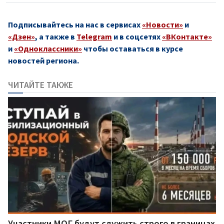
Подписывайтесь на нас в сервисах
«Новости»
и
«Дзен»
, а также в
Telegram
и в соцсетях
«ВКонтакте»
и
«Одноклассники»
чтобы оставаться в курсе
новостей региона.
ЧИТАЙТЕ ТАКЖЕ
Участники МОГ будут служить строго в границах