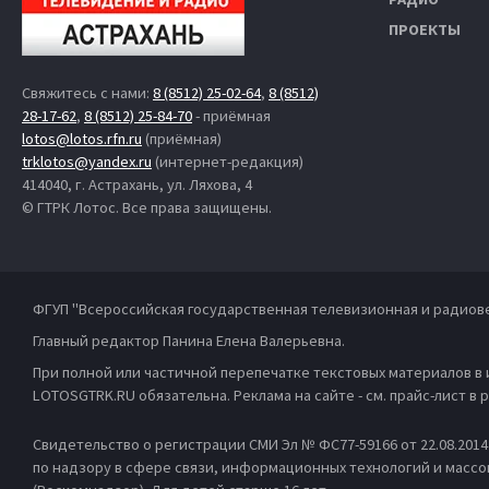
ПРОЕКТЫ
Свяжитесь с нами:
8 (8512) 25-02-64
,
8 (8512)
28-17-62
,
8 (8512) 25-84-70
- приёмная
lotos@lotos.rfn.ru
(приёмная)
trklotos@yandex.ru
(интернет-редакция)
414040, г. Астрахань, ул. Ляхова, 4
© ГТРК Лотос. Все права защищены.
ФГУП "Всероссийская государственная телевизионная и радиов
Главный редактор Панина Елена Валерьевна.
При полной или частичной перепечатке текстовых материалов в
LOTOSGTRK.RU обязательна. Реклама на сайте - см. прайс-лист в
Свидетельство о регистрации СМИ Эл № ФС77-59166 от 22.08.201
по надзору в сфере связи, информационных технологий и масс