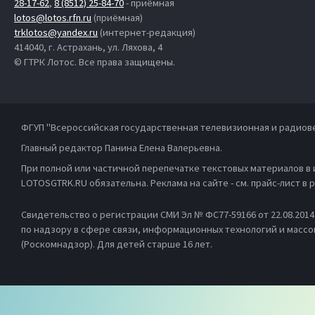
28-17-62
,
8 (8512) 25-84-70
- приёмная
lotos@lotos.rfn.ru
(приёмная)
trklotos@yandex.ru
(интернет-редакция)
414040, г. Астрахань, ул. Ляхова, 4
© ГТРК Лотос. Все права защищены.
ФГУП "Всероссийская государственная телевизионная и радиов
Главный редактор Панина Елена Валерьевна.
При полной или частичной перепечатке текстовых материалов в
LOTOSGTRK.RU обязательна. Реклама на сайте - см. прайс-лист в
Свидетельство о регистрации СМИ Эл № ФС77-59166 от 22.08.201
по надзору в сфере связи, информационных технологий и масс
(Роскомнадзор). Для детей старше 16 лет.