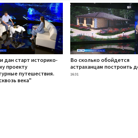
и дан старт историко-
Во сколько обойдется
му проекту
астраханцам построить 
турные путешествия.
16:31
сквозь века"