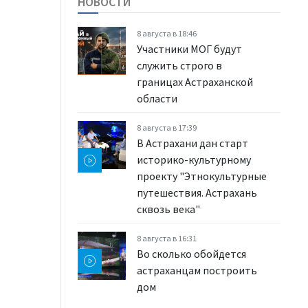
НОВОСТИ
8 августа в 18:46
Участники МОГ будут
служить строго в
границах Астраханской
области
8 августа в 17:39
В Астрахани дан старт
историко-культурному
проекту "Этнокультурные
путешествия. Астрахань
сквозь века"
8 августа в 16:31
Во сколько обойдется
астраханцам построить
дом