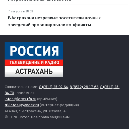
7 августа в 18:03
В Астрахани нетрезвые посетители ночных
заведений провоцировали конфликты
Свяжитесь с нами:
8 (8512) 25-02-64
,
8 (8512) 28-17-62
,
8 (8512) 25-
84-70
- приёмная
lotos@lotos.rfn.ru
(приёмная)
trklotos@yandex.ru
(интернет-редакция)
414040, г. Астрахань, ул. Ляхова, 4
© ГТРК Лотос. Все права защищены.