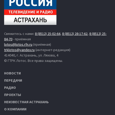
Свяжитесь с нами:
8 (8512) 25-02-64
,
8 (8512) 28-17-62
,
8 (8512) 25-
84-70
- приёмная
lotos@lotos.rfn.ru
(приёмная)
trklotos@yandex.ru
(интернет-редакция)
414040, г. Астрахань, ул. Ляхова, 4
© ГТРК Лотос. Все права защищены.
НОВОСТИ
ПЕРЕДАЧИ
РАДИО
ПРОЕКТЫ
НЕИЗВЕСТНАЯ АСТРАХАНЬ
О КОМПАНИИ