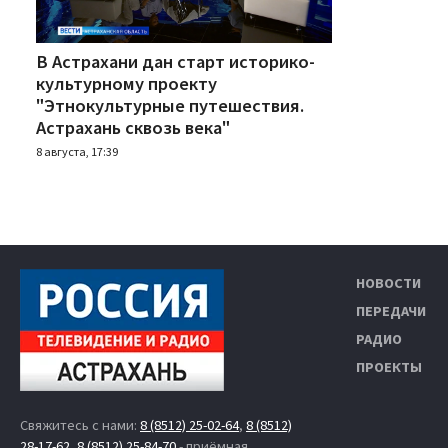
В Астрахани дан старт историко-
культурному проекту
"Этнокультурные путешествия.
Астрахань сквозь века"
8 августа, 17:39
НОВОСТИ
ПЕРЕДАЧИ
РАДИО
ПРОЕКТЫ
Свяжитесь с нами:
8 (8512) 25-02-64
,
8 (8512)
28-17-62
,
8 (8512) 25-84-70
- приёмная