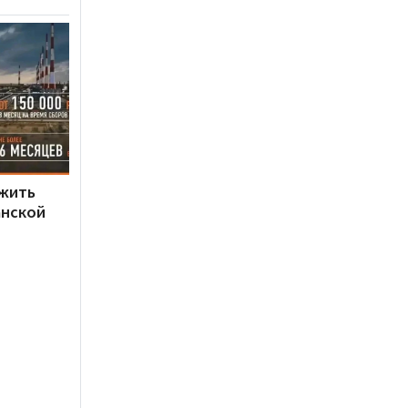
ужить
анской