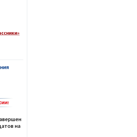
ассники»
завершен
датов на