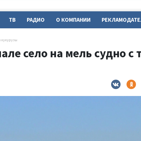
ТВ
РАДИО
О КОМПАНИИ
РЕКЛАМОДАТ
н кукурузы
але село на мель судно с