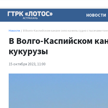
НОВОСТИ
Новости
В Волго-Каспийском канале село на мель судно с тысячами тон
В Волго-Каспийском кан
кукурузы
15 октября 2023, 11:00