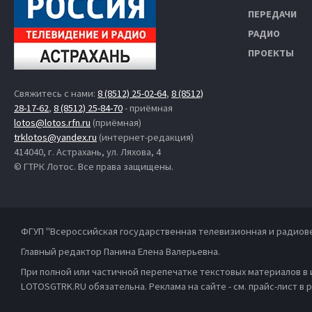
ПЕРЕДАЧИ
РАДИО
ПРОЕКТЫ
Свяжитесь с нами:
8 (8512) 25-02-64
,
8 (8512)
28-17-62
,
8 (8512) 25-84-70
- приёмная
lotos@lotos.rfn.ru
(приёмная)
trklotos@yandex.ru
(интернет-редакция)
414040, г. Астрахань, ул. Ляхова, 4
© ГТРК Лотос. Все права защищены.
ФГУП "Всероссийская государственная телевизионная и радиов
Главный редактор Панина Елена Валерьевна.
При полной или частичной перепечатке текстовых материалов в
LOTOSGTRK.RU обязательна. Реклама на сайте - см. прайс-лист в