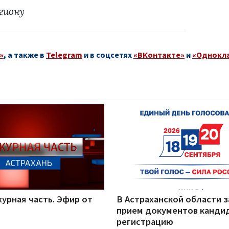
гиону
»
, а также в
Telegram
и в соцсетях
«ВКонтакте»
и
«Однокл
урная часть. Эфир от
В Астраханской области 
прием документов канди
регистрацию