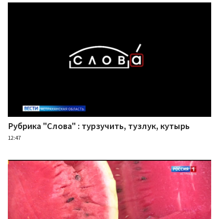
Рубрика "Слова" : турзучить, тузлук, кутырь
12:47