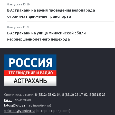
8 августа в 13:19
В Астрахани на время проведения велопарада
ограничат движение транспорта
8 августа в 11:02
В Астрахани на улице Минусинской сбили
несовершеннолетнего пешехода
Свяжитесь с нами:
8 (8512) 25-02-64
,
8 (8512) 28-17-62
,
8 (8512) 25-
84-70
- приёмная
lotos@lotos.rfn.ru
(приёмная)
trklotos@yandex.ru
(интернет-редакция)