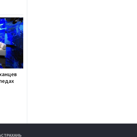
ханцев
педах
АСТРАХАНЬ