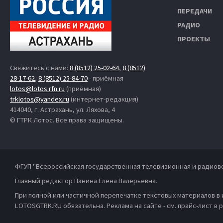
ПЕРЕДАЧИ
РАДИО
ПРОЕКТЫ
Свяжитесь с нами:
8 (8512) 25-02-64
,
8 (8512)
28-17-62
,
8 (8512) 25-84-70
- приёмная
lotos@lotos.rfn.ru
(приёмная)
trklotos@yandex.ru
(интернет-редакция)
414040, г. Астрахань, ул. Ляхова, 4
© ГТРК Лотос. Все права защищены.
ФГУП "Всероссийская государственная телевизионная и радиов
Главный редактор Панина Елена Валерьевна.
При полной или частичной перепечатке текстовых материалов в
LOTOSGTRK.RU обязательна. Реклама на сайте - см. прайс-лист в