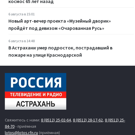
космос 65 лет назад
6 августа в 15:01
Новый арт-вечер проекта «Музейный дворик»
пройдёт под девизом «Очарованная Русь»
6 августа в 14:48
В Астрахани умер подросток, пострадавший в
пожаре на улице Краснодарской
Свяжитесь с нами:
8 (8512) 25-02-64
,
8 (8512) 28-17-62
,
8 (8512) 25-
84-70
- приёмная
lotos@lotos.rfn.ru
(приёмная)