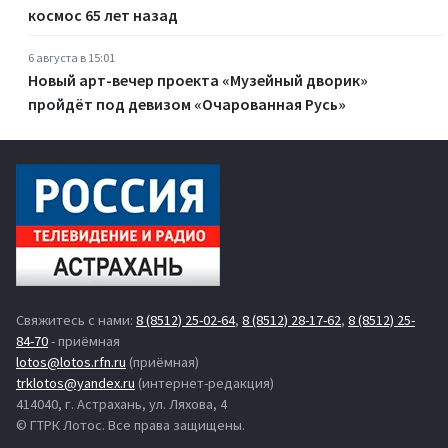
космос 65 лет назад
6 августа в 15:01
Новый арт-вечер проекта «Музейный дворик»
пройдёт под девизом «Очарованная Русь»
Свяжитесь с нами:
8 (8512) 25-02-64
,
8 (8512) 28-17-62
,
8 (8512) 25-
84-70
- приёмная
lotos@lotos.rfn.ru
(приёмная)
trklotos@yandex.ru
(интернет-редакция)
414040, г. Астрахань, ул. Ляхова, 4
© ГТРК Лотос. Все права защищены.