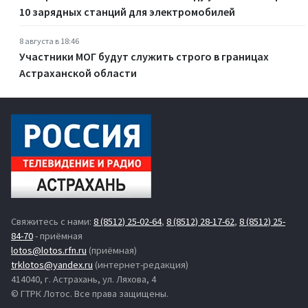
10 зарядных станций для электромобилей
8 августа в 18:46
Участники МОГ будут служить строго в границах
Астраханской области
Свяжитесь с нами:
8 (8512) 25-02-64
,
8 (8512) 28-17-62
,
8 (8512) 25-
84-70
- приёмная
lotos@lotos.rfn.ru
(приёмная)
trklotos@yandex.ru
(интернет-редакция)
414040, г. Астрахань, ул. Ляхова, 4
© ГТРК Лотос. Все права защищены.