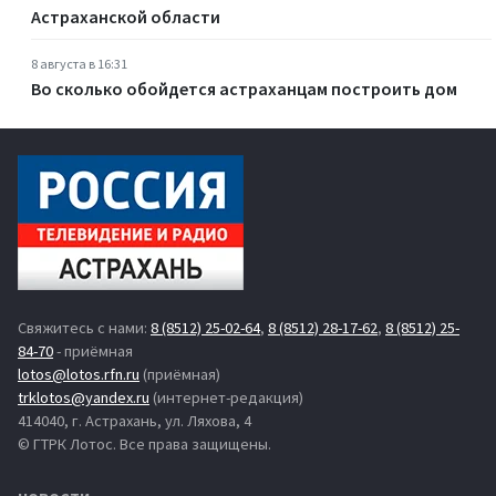
Астраханской области
8 августа в 16:31
Во сколько обойдется астраханцам построить дом
Свяжитесь с нами:
8 (8512) 25-02-64
,
8 (8512) 28-17-62
,
8 (8512) 25-
84-70
- приёмная
lotos@lotos.rfn.ru
(приёмная)
trklotos@yandex.ru
(интернет-редакция)
414040, г. Астрахань, ул. Ляхова, 4
© ГТРК Лотос. Все права защищены.