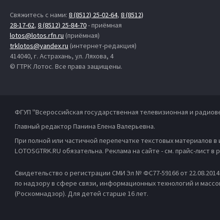
Свяжитесь с нами:
8 (8512) 25-02-64
,
8 (8512)
28-17-62
,
8 (8512) 25-84-70
- приёмная
lotos@lotos.rfn.ru
(приёмная)
trklotos@yandex.ru
(интернет-редакция)
414040, г. Астрахань, ул. Ляхова, 4
© ГТРК Лотос. Все права защищены.
ФГУП "Всероссийская государственная телевизионная и радиов
Главный редактор Панина Елена Валерьевна.
При полной или частичной перепечатке текстовых материалов в
LOTOSGTRK.RU обязательна. Реклама на сайте - см. прайс-лист в
Свидетельство о регистрации СМИ Эл № ФС77-59166 от 22.08.201
по надзору в сфере связи, информационных технологий и масс
(Роскомнадзор). Для детей старше 16 лет.