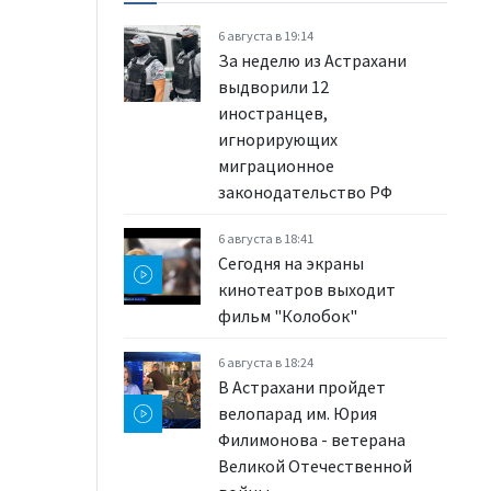
6 августа в 19:14
За неделю из Астрахани
выдворили 12
иностранцев,
игнорирующих
миграционное
законодательство РФ
6 августа в 18:41
Сегодня на экраны
кинотеатров выходит
фильм "Колобок"
6 августа в 18:24
В Астрахани пройдет
велопарад им. Юрия
Филимонова - ветерана
Великой Отечественной