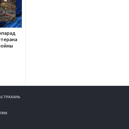
опарад
етерана
войны
АСТРАХАНЬ
ЛЯМ