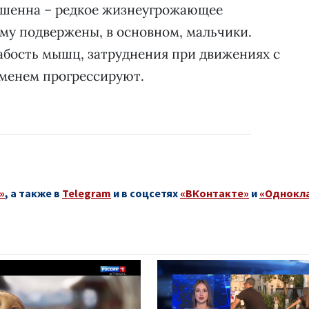
юшенна – редкое жизнеугрожающее
ому подвержены, в основном, мальчики.
абость мышц, затруднения при движениях с
ременем прогрессируют.
»
, а также в
Telegram
и в соцсетях
«ВКонтакте»
и
«Однокл