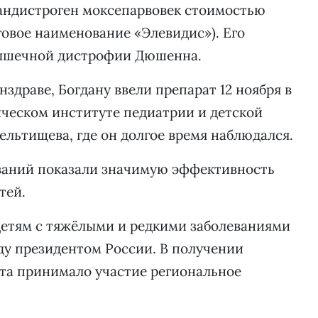
андистроген моксепарвовек стоимостью
говое наименование «Элевидис»). Его
мышечной дистрофии Дюшенна.
здраве, Богдану ввели препарат 12 ноября в
ческом институте педиатрии и детской
ельтищева, где он долгое время наблюдался.
ваний показали значимую эффективность
тей.
етям с тяжёлыми и редкими заболеваниями
оду президентом России. В получении
нта принимало участие региональное