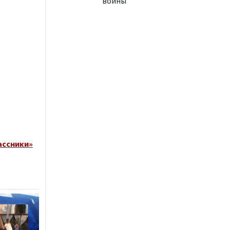
войны
ассники»