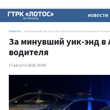
НОВОСТИ
Новости
За минувший уик-энд в Астраханской области выявлено 43 пья
За минувший уик-энд в
водителя
17 августа 2020, 05:09