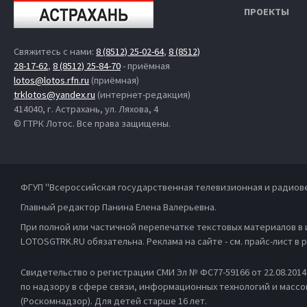
ПРОЕКТЫ
Свяжитесь с нами:
8 (8512) 25-02-64
,
8 (8512)
28-17-62
,
8 (8512) 25-84-70
- приёмная
lotos@lotos.rfn.ru
(приёмная)
trklotos@yandex.ru
(интернет-редакция)
414040, г. Астрахань, ул. Ляхова, 4
© ГТРК Лотос. Все права защищены.
ФГУП "Всероссийская государственная телевизионная и радиов
Главный редактор Панина Елена Валерьевна.
При полной или частичной перепечатке текстовых материалов в
LOTOSGTRK.RU обязательна. Реклама на сайте - см. прайс-лист в
Свидетельство о регистрации СМИ Эл № ФС77-59166 от 22.08.201
по надзору в сфере связи, информационных технологий и масс
(Роскомнадзор). Для детей старше 16 лет.