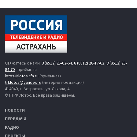
Свяжитесь с нами:
8 (8512) 25-02-64
,
8 (8512) 28-17-62
,
8 (8512) 25-
84-70
- приёмная
lotos@lotos.rfn.ru
(приёмная)
trklotos@yandex.ru
(интернет-редакция)
414040, г. Астрахань, ул. Ляхова, 4
© ГТРК Лотос. Все права защищены.
НОВОСТИ
ПЕРЕДАЧИ
РАДИО
ПРОЕКТЫ