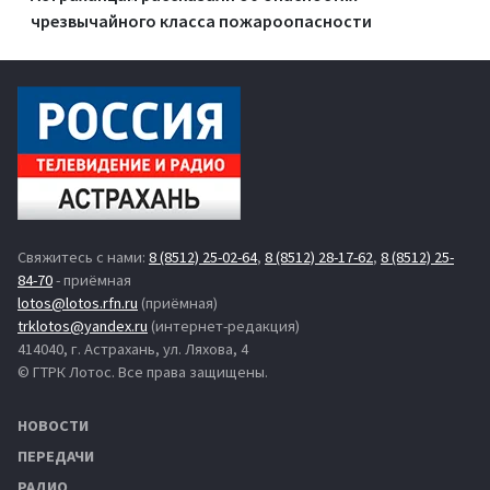
чрезвычайного класса пожароопасности
Свяжитесь с нами:
8 (8512) 25-02-64
,
8 (8512) 28-17-62
,
8 (8512) 25-
84-70
- приёмная
lotos@lotos.rfn.ru
(приёмная)
trklotos@yandex.ru
(интернет-редакция)
414040, г. Астрахань, ул. Ляхова, 4
© ГТРК Лотос. Все права защищены.
НОВОСТИ
ПЕРЕДАЧИ
РАДИО