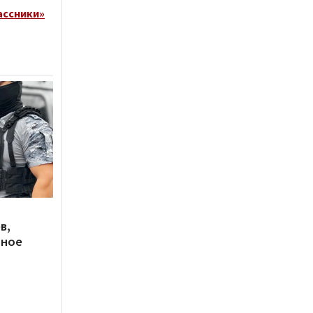
ассники»
в,
нное