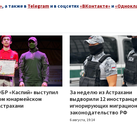
»
, а также в
Telegram
и в соцсетях
«ВКонтакте»
и
«Однокл
БР «Каспий» выступил
За неделю из Астрахани
ом юнармейском
выдворили 12 иностранце
Астрахани
игнорирующих миграцио
законодательство РФ
6 августа, 19:14