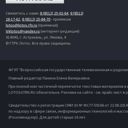
Свяжитесь с нами:
8 (8512) 25-02-64
,
8 (8512)
28-17-62
,
8 (8512) 25-84-70
- приёмная
lotos@lotos.rfn.ru
(приёмная)
trklotos@yandex.ru
(интернет-редакция)
414040, г. Астрахань, ул. Ляхова, 4
© ГТРК Лотос. Все права защищены.
ФГУП "Всероссийская государственная телевизионная и радиов
Главный редактор Панина Елена Валерьевна.
При полной или частичной перепечатке текстовых материалов в
LOTOSGTRK.RU обязательна. Реклама на сайте - см. прайс-лист в
Свидетельство о регистрации СМИ Эл № ФС77-59166 от 22.08.201
по надзору в сфере связи, информационных технологий и масс
(Роскомнадзор). Для детей старше 16 лет.