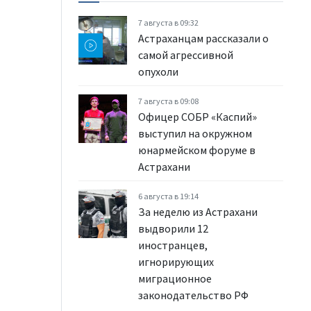
7 августа в 09:32
Астраханцам рассказали о
самой агрессивной
опухоли
7 августа в 09:08
Офицер СОБР «Каспий»
выступил на окружном
юнармейском форуме в
Астрахани
6 августа в 19:14
За неделю из Астрахани
выдворили 12
иностранцев,
игнорирующих
миграционное
законодательство РФ