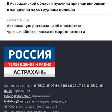
В Астраханской области мужчина признан виновным
в нападении на сотрудника полиции
7 августа в 15:36
Астраханцам рассказали об опасностях
чрезвычайного класса пожароопасности
Свяжитесь с нами:
8 (8512) 25-02-64
,
8 (8512) 28-17-62
,
8 (8512) 25-
84-70
- приёмная
lotos@lotos.rfn.ru
(приёмная)
trklotos@yandex.ru
(интернет-редакция)
414040, г. Астрахань, ул. Ляхова, 4
© ГТРК Лотос. Все права защищены.