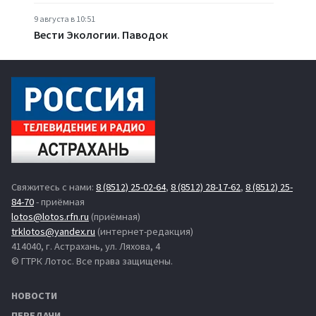
9 августа в 10:51
Вести Экологии. Паводок
Свяжитесь с нами:
8 (8512) 25-02-64
,
8 (8512) 28-17-62
,
8 (8512) 25-
84-70
- приёмная
lotos@lotos.rfn.ru
(приёмная)
trklotos@yandex.ru
(интернет-редакция)
414040, г. Астрахань, ул. Ляхова, 4
© ГТРК Лотос. Все права защищены.
НОВОСТИ
ПЕРЕДАЧИ