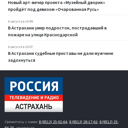
Новый арт-вечер проекта «Музейный дворик»
пройдёт под девизом «Очарованная Русь»
6 августа в 14:48
В Астрахани умер подросток, пострадавший в
пожаре на улице Краснодарской
6 августа в 10:07
В Астрахани судебные приставы не дали мужчине
задохнуться
Свяжитесь с нами:
8 (8512) 25-02-64
,
8 (8512) 28-17-62
,
8 (8512) 25-
84-70
- приёмная