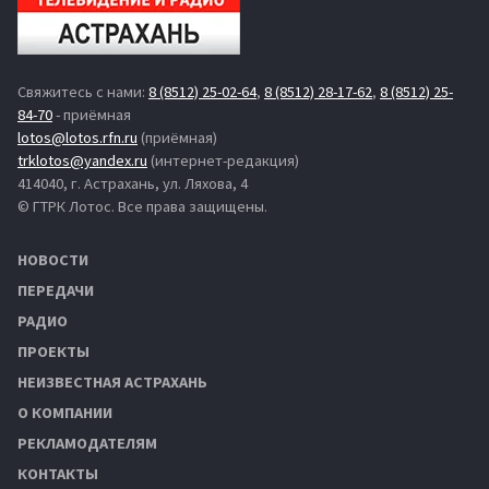
Свяжитесь с нами:
8 (8512) 25-02-64
,
8 (8512) 28-17-62
,
8 (8512) 25-
84-70
- приёмная
lotos@lotos.rfn.ru
(приёмная)
trklotos@yandex.ru
(интернет-редакция)
414040, г. Астрахань, ул. Ляхова, 4
© ГТРК Лотос. Все права защищены.
НОВОСТИ
ПЕРЕДАЧИ
РАДИО
ПРОЕКТЫ
НЕИЗВЕСТНАЯ АСТРАХАНЬ
О КОМПАНИИ
РЕКЛАМОДАТЕЛЯМ
КОНТАКТЫ