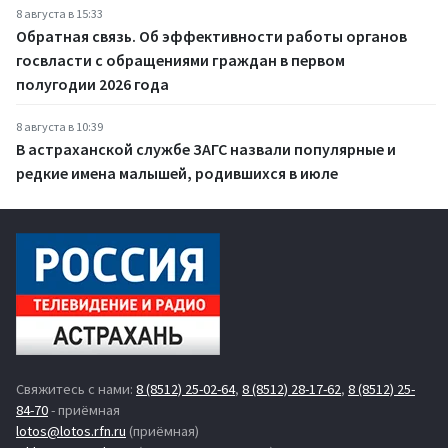
8 августа в 15:33
Обратная связь. Об эффективности работы органов
госвласти с обращениями граждан в первом
полугодии 2026 года
8 августа в 10:39
В астраханской службе ЗАГС назвали популярные и
редкие имена малышей, родившихся в июле
Свяжитесь с нами:
8 (8512) 25-02-64
,
8 (8512) 28-17-62
,
8 (8512) 25-
84-70
- приёмная
lotos@lotos.rfn.ru
(приёмная)