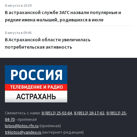
8 августа в 10:39
В астраханской службе ЗАГС назвали популярные и
редкие имена малышей, родившихся в июле
8 августа в 09:46
В Астраханской области увеличилась
потребительская активность
Свяжитесь с нами:
8 (8512) 25-02-64
,
8 (8512) 28-17-62
,
8 (8512) 25-
84-70
- приёмная
lotos@lotos.rfn.ru
(приёмная)
trklotos@yandex.ru
(интернет-редакция)