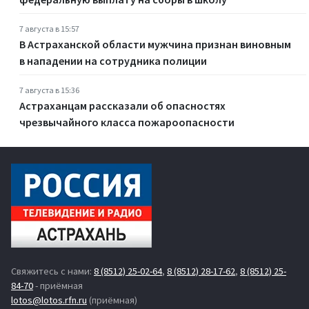
7 августа в 15:57
В Астраханской области мужчина признан виновным
в нападении на сотрудника полиции
7 августа в 15:36
Астраханцам рассказали об опасностях
чрезвычайного класса пожароопасности
Свяжитесь с нами:
8 (8512) 25-02-64
,
8 (8512) 28-17-62
,
8 (8512) 25-
84-70
- приёмная
lotos@lotos.rfn.ru
(приёмная)