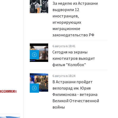
За неделю из Астрахани
выдворили 12
иностранцев,
игнорирующих
миграционное
законодательство РФ
6 августа в 18:41
Сегодня на экраны
кинотеатров выходит
фильм "Колобок"
6 августа в 18:24
В Астрахани пройдет
велопарад им. Юрия
ассники»
Филимонова - ветерана
Великой Отечественной
войны