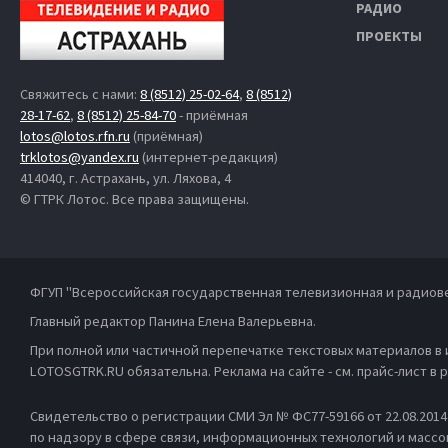
РАДИО
ПРОЕКТЫ
Свяжитесь с нами:
8 (8512) 25-02-64
,
8 (8512)
28-17-62
,
8 (8512) 25-84-70
- приёмная
lotos@lotos.rfn.ru
(приёмная)
trklotos@yandex.ru
(интернет-редакция)
414040, г. Астрахань, ул. Ляхова, 4
© ГТРК Лотос. Все права защищены.
ФГУП "Всероссийская государственная телевизионная и радиов
Главный редактор Панина Елена Валерьевна.
При полной или частичной перепечатке текстовых материалов в
LOTOSGTRK.RU обязательна. Реклама на сайте - см. прайс-лист в
Свидетельство о регистрации СМИ Эл № ФС77-59166 от 22.08.201
по надзору в сфере связи, информационных технологий и масс