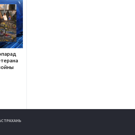
опарад
етерана
войны
АСТРАХАНЬ