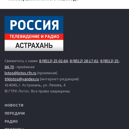
Свяжитесь с нами:
8 (8512) 25-02-64
,
8 (8512) 28-17-62
,
8 (8512) 25-
84-70
- приёмная
lotos@lotos.rfn.ru
(приёмная)
trklotos@yandex.ru
(интернет-редакция)
414040, г. Астрахань, ул. Ляхова, 4
© ГТРК Лотос. Все права защищены.
НОВОСТИ
ПЕРЕДАЧИ
РАДИО